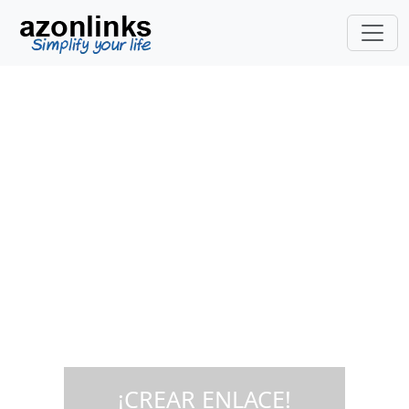
Crea un enlace universal
de Amazon para vender
tu libro en todo el
mundo
¡Empecemos!
Incluya el código ASIN / EAN del producto
que desee, pulse en generar y copie el link
generado e incluyalo en su web, blog o
distribuyalo como desee
¡CREAR ENLACE!