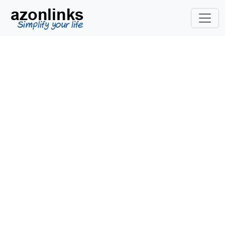
Создайте
универсальную ссылку
Amazon для продажи
своей книги по всему
миру.
Давайте начнем!
Включите ASIN / EAN-код нужного вам
продукта, нажмите на ссылку «Создать и
скопировать созданную ссылку» и
добавьте ее на свой веб-сайт, в блог или
распространите по своему усмотрению.