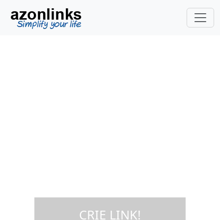
Crie um link universal
da Amazon para vender
seu livro em todo o
mundo
Vamos começar!
Inclua o código ASIN / EAN do produto que
deseja, clique em gerar e copie o link
gerado e inclua-o em seu site, blog ou
distribua-o como quiser
CRIE LINK!