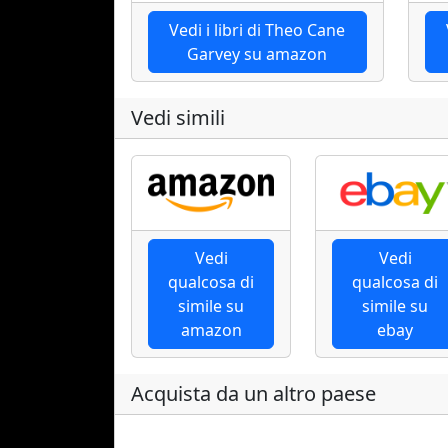
Vedi i libri di Theo Cane
Garvey su amazon
Vedi simili
Vedi
Vedi
qualcosa di
qualcosa di
simile su
simile su
amazon
ebay
Acquista da un altro paese