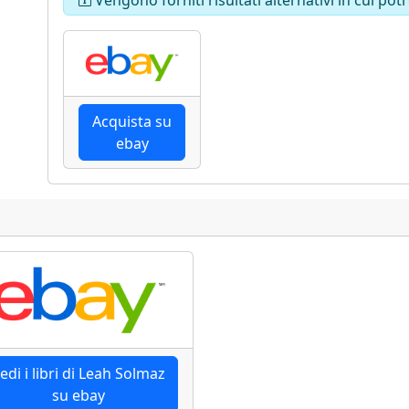
Acquista su
ebay
edi i libri di Leah Solmaz
su ebay