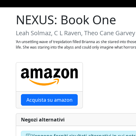
NEXUS: Book One
Leah Solmaz, C L Raven, Theo Cane Garvey
‘An unsettling wave of trepidation filled Brianna as she stared into those
life. She was staring into the abyss and could only imagine what horrors
Acquista su amazon
Negozi alternativi
Vengono forniti risultati alternativi in cui po