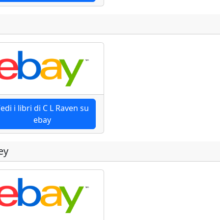
edi i libri di C L Raven su
ebay
ey