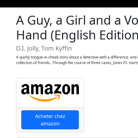
A Guy, a Girl and a 
Hand (English Edition
D.I. Jolly, Tom Kyffin
A quirky tongue-in-cheek story about a detective with a difference, and i
collection of friends.. Through the course of three cases, Jones P.I. star
Acheter chez
amazon