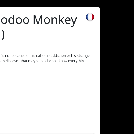
Voodoo Monkey
)
t's not because of his caffeine addiction or his strange
ts to discover that maybe he doesn't know everythin...