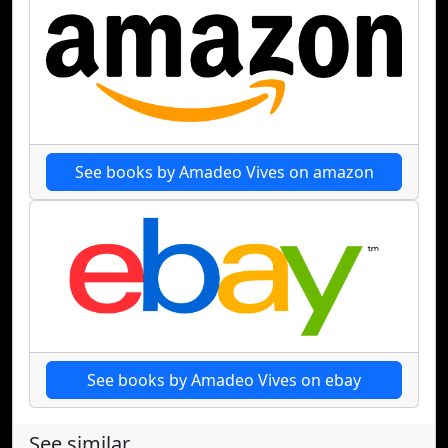
See books by Amadeo Vives on amazon
See books by Amadeo Vives on ebay
See similar