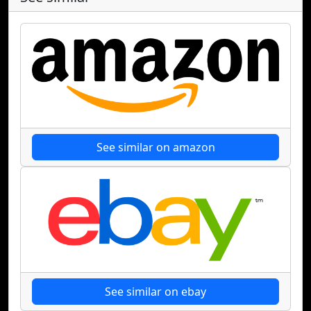
See similar on amazon
See similar on ebay