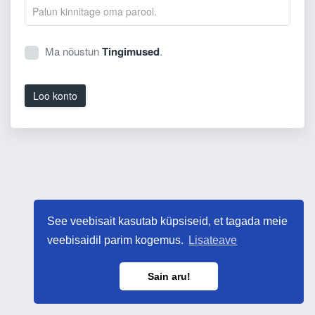
Ma nõustun
Tingimused
.
Loo konto
See veebisait kasutab küpsiseid, et tagada meie
veebisaidil parim kogemus.
Lisateave
Sain aru!